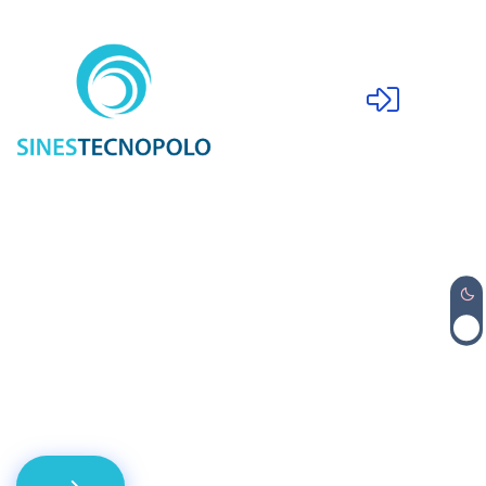
Bem-vindo/a
à
Plataforma E-
Learning da
SinesTecnopolo!