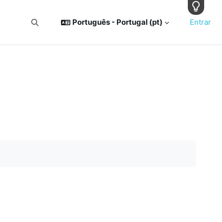
Português - Portugal ‎(pt)‎
Entrar
Alternar a entrada da pesquisa