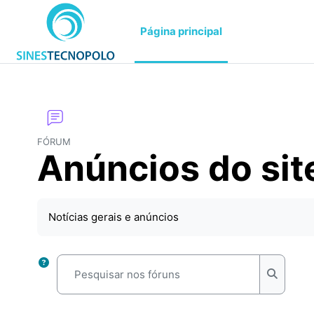
Ir para o conteúdo principal
Página principal
FÓRUM
Anúncios do sit
Requisitos de conclusão
Notícias gerais e anúncios
Pesquisar nos fóruns
Pesquis